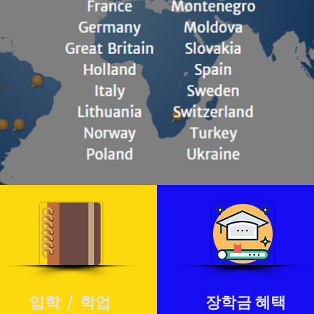
​입학 / 학업
​장학금 혜택