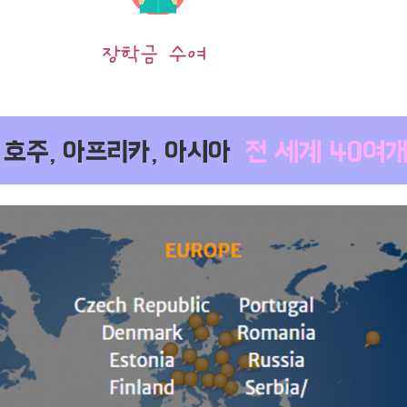
​장학금 수여
, 호주, 아프리카, 아시아
전 세계 40여